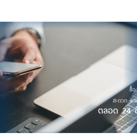
ซื้
สะดวก รวด
ตลอด 24 ชั