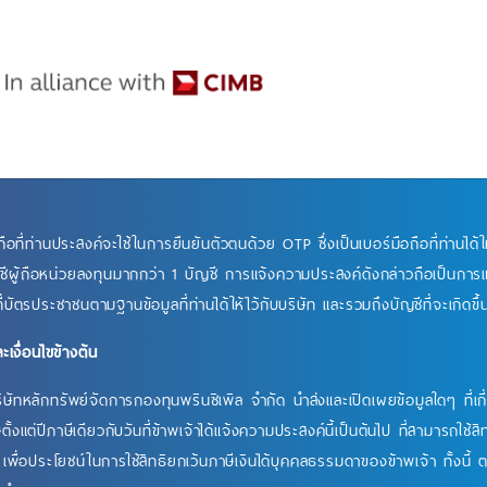
ือที่ท่านประสงค์จะใช้ในการยืนยันตัวตนด้วย OTP ซึ่งเป็นเบอร์มือถือที่ท่านได้ให
ญชีผู้ถือหน่วยลงทุนมากกว่า 1 บัญชี การแจ้งความประสงค์ดังกล่าวถือเป็นการ
ี่บัตรประชาชนตามฐานข้อมูลที่ท่านได้ให้ไว้กับบริษัท และรวมถึงบัญชีที่จะเกิดข
เงื่อนไขข้างต้น
ิษัทหลักทรัพย์จัดการกองทุนพรินซิเพิล จำกัด นำส่งและเปิดเผยข้อมูลใดๆ ที่เก
้งแต่ปีภาษีเดียวกับวันที่ข้าพเจ้าได้แจ้งความประสงค์นี้เป็นต้นไป ที่สามารถใช้
ื่อประโยชน์ในการใช้สิทธิยกเว้นภาษีเงินได้บุคคลธรรมดาของข้าพเจ้า ทั้งนี้ 