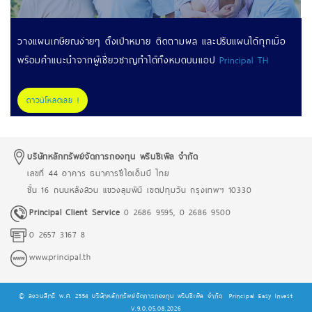
วางแผนเกษียณง่ายๆ ตั้งเป้าหมาย ติดตามผล และปรับแผนได้ทุกเมื่อ
พร้อมคำแนะนำจากผู้เชี่ยวชาญทำได้ทั้งหมดบนแอป
Principal TH
ดาวน์โหลดเลย !
บริษัทหลักทรัพย์จัดการกองทุน พรินซิเพิล จำกัด
เลขที่ 44 อาคาร ธนาคารซีไอเอ็มบี ไทย
ชั้น 16 ถนนหลังสวน แขวงลุมพินี เขตปทุมวัน กรุงเทพฯ 10330
Principal Client Service
0 2686 9595
,
0 2686 9500
0 2657 3167 8
www.principal.th
© สงวนสิทธิ์ พ.ศ. 2554 บริษัทหลักทรัพย์จัดการกองทุน พรินซิเพิล จำกัด
Principal Easy Invest
V.9.0.05.08.2026